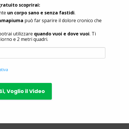
atuito scoprirai:
nte
un corpo sano e senza fastidi
.
gommapiuma
può far sparire il dolore cronico che
otrai utilizzare
quando vuoi e dove vuoi
. Ti
iorno e 2 metri quadri.
ativa
Sì, Voglio il Video