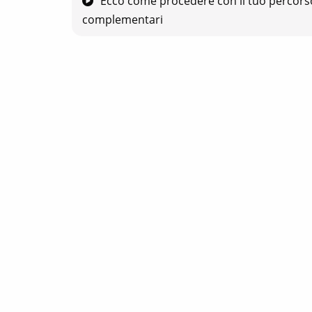
Ecco come procedere con il tuo percorso 
complementari
Come e perché fare il Diario di Bordo
Scegliere un Diario di Bordo
Quante volte fare gli esercizi
10 Videolezioni Liberi dal Dolore e dall
Pratiche Integrative
Pratiche, esercizi e consigli da integrare nel